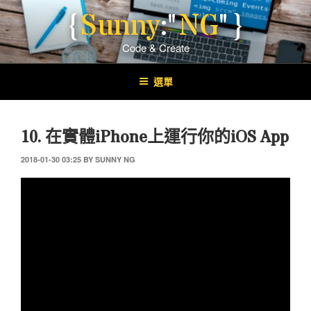
跳
{
Sunny
:"
NG
"}
至
內
Code & Create
容
SUNNY NG – TECH EDUCATOR
AI 科技 媒體創作
選單
10. 在實體iPhone上運行你的iOS App
發
2018-01-30 03:25
BY
SUNNY NG
表
於