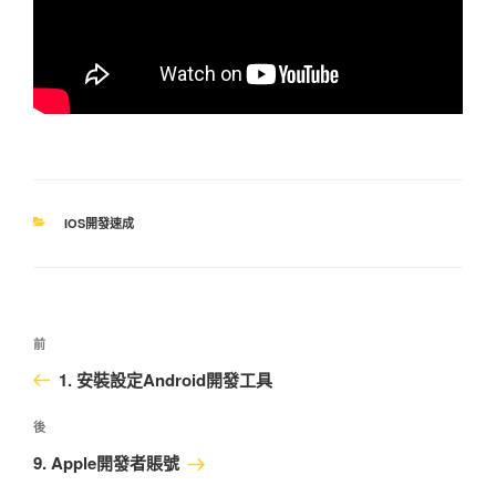
分
IOS開發速成
類
文
上
前
章
一
1. 安裝設定Android開發工具
導
篇
覽
文
下
後
章
篇
9. Apple開發者賬號
文