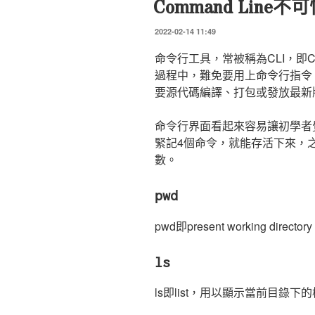
Command Lin
發
2022-02-14 11:49
表
於
命令行工具，常被稱為CLI，即Comm
過程中，難免要用上命令行指令
要源代碼編譯、打包或發放最新
命令行界面看起來容易讓初學者
緊記4個命令，就能存活下來，
數。
pwd
pwd即present working d
ls
ls即list，用以顯示當前目錄