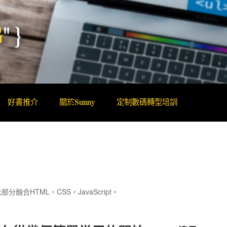
G
"}
 TECH EDUCATOR
好書推介
關於Sunny
定制數碼轉型培訓
發，此部分融合HTML，CSS，JavaScript。