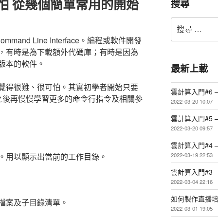
搜尋
e不可怕 從幾個簡單常用的開始
搜
尋：
and Line Interface。編程或軟件開發
，有時是為下載額外代碼庫；有時是因為
版本的軟件。
最新上載
覺得很難、很可怕。其實初學者開始只要
雲計算入門#6
之後再慢慢學習更多的命令行指令及相關參
2022-03-20 10:07
雲計算入門#5 
2022-03-20 09:57
雲計算入門#4 
2022-03-19 22:53
irectory。用以顯示出當前的工作目錄。
雲計算入門#3 
2022-03-04 22:16
如何製作直播
下的檔案及子目錄清單。
2022-03-01 19:05