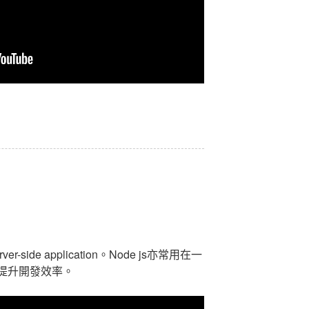
ver-side application。Node js亦常用在一
具，提升開發效率。