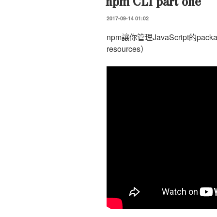
npm CLI part one
發
2017-09-14 01:02
表
於
npm讓你管理JavaScript的packa
resources）