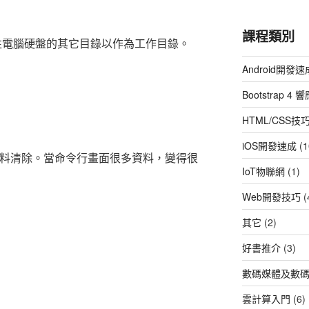
課程類別
y，用以前往電腦硬盤的其它目錄以作為工作目錄。
Android開發速
Bootstrap 
HTML/CSS技
iOS開發速成
(1
示資料清除。當命令行畫面很多資料，變得很
IoT物聯網
(1)
Web開發技巧
(
其它
(2)
好書推介
(3)
數碼媒體及數
雲計算入門
(6)