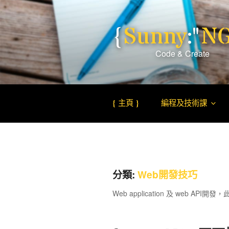
跳
至
{
Sunny
:"
N
內
容
Code & Create
SUNNY NG –
AI 科技 媒體創作
{ 主頁 }
編程及技術課
分類:
Web開發技巧
Web application 及 web API開